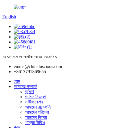
English
১৯৯৮ সাল থেকে
স্টক কোডঃ ৮৩২৪১৯
emma@chinaluscious.com
+8613791869655
হোম
আমাদের সম্পর্কে
ভূমিকা
গুণমান নিয়ন্ত্রণ
সার্টিফিকেশন
আমাদের ব্র্যান্ডগুলি
আমাদের পরিষেবা
আমাদের বিক্রয়
পণ্যের ভিডিও
পণ্য