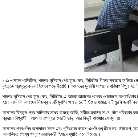
১৯৯৮ সালে প্রতিষ্ঠিত, শানডং লুসিয়াস পেট ফুড কোং, লিমিটেড চীনের সবচেয়ে অভিজ্ঞ পো
বৃহত্তম প্রস্তুতকারক হিসেবে গড়ে উঠেছি। আমাদের মূলধনী সম্পদের পরিমাণ বিপুল ৭৫ ম
শানডং লুসিয়াস পেট ফুড কোং, লিমিটেড-এ আমরা আমাদের পণ্যের গুণমানকে অগ্রাধিকার দিই
হয়। এমনকি আমাদের নিজস্ব ২০টি মুরগির খামার, ১০টি হাঁসের খামার, ২টি মুরগি জবাই করার 
আমাদের বিস্তৃত পণ্য তালিকার মধ্যে রয়েছে জার্কি, ফ্রীজ-ড্রাইড মাংস, দাঁত পরিষ্কার ক
প্রদানে বিশ্বাসী। আপনার পোষ্যরা সেরাটা ছাড়া আর কিছুই পাওয়ার যোগ্য নয়।
আমাদের পণ্যগুলির অসাধারণ স্বাদ এবং পুষ্টিগুণের কারণে এগুলি শুধু চীনে নয়, ইউরোপ, আ
আকাঙ্ক্ষিত পোষ্য খাদ্য সরবরাহকারী হিসাবে খ্যাতি এনে দিয়েছে।