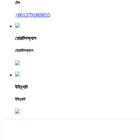
টেল
+8613791869655
হোয়াটসঅ্যাপ
হোয়াটসঅ্যাপ
উইচ্যাট
উইচ্যাট