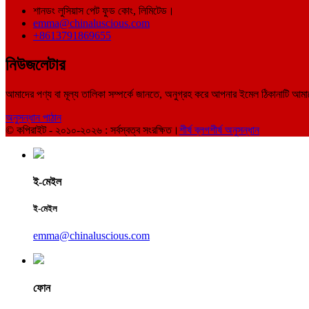
শানডং লুসিয়াস পেট ফুড কোং, লিমিটেড।
emma@chinaluscious.com
+8613791869655
নিউজলেটার
আমাদের পণ্য বা মূল্য তালিকা সম্পর্কে জানতে, অনুগ্রহ করে আপনার ইমেল ঠিকানাটি আ
অনুসন্ধান পাঠান
© কপিরাইট - ২০১০-২০২৬ : সর্বস্বত্ব সংরক্ষিত।
শীর্ষ ব্লগ
শীর্ষ অনুসন্ধান
ই-মেইল
ই-মেইল
emma@chinaluscious.com
ফোন