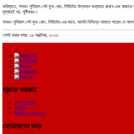
ভবিষ্যতে, শানডং লুসিয়াস পেট ফুড কোং, লিমিটেড উদ্ভাবন অব্যাহত রাখবে এবং বাজারে নত
সুস্বাদুই নয়, পুষ্টিকরও।
শানডং লুসিয়াস পেট ফুড কোং, লিমিটেড-এর সাথে, আপনি নিশ্চিন্ত থাকতে পারেন যে আপ
পোস্ট করার সময়: ১৬ অক্টোবর, ২০২৩
গ্রাহক সহায়তা
পণ্য নির্দেশিকা
হট ট্যাগ
সাইটম্যাপ.এক্সএমএল
যোগাযোগের তথ্য