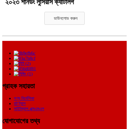
২০২৩ শানডং লুসিয়াস ক্যাটালগ
ডাউনলোড করুন
গ্রাহক সহায়তা
পণ্য নির্দেশিকা
হট ট্যাগ
সাইটম্যাপ.এক্সএমএল
যোগাযোগের তথ্য