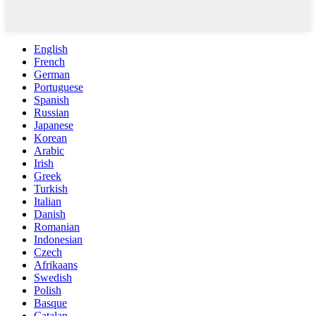
English
French
German
Portuguese
Spanish
Russian
Japanese
Korean
Arabic
Irish
Greek
Turkish
Italian
Danish
Romanian
Indonesian
Czech
Afrikaans
Swedish
Polish
Basque
Catalan