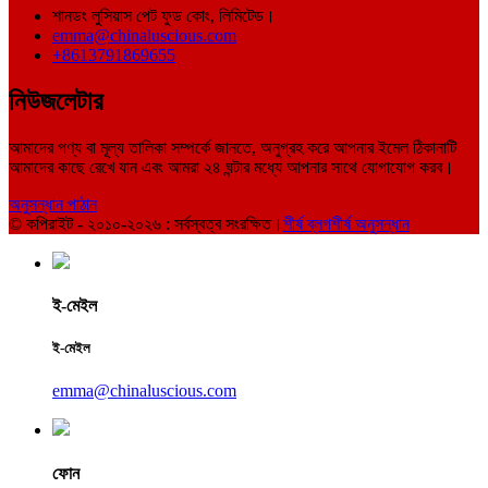
শানডং লুসিয়াস পেট ফুড কোং, লিমিটেড।
emma@chinaluscious.com
+8613791869655
নিউজলেটার
আমাদের পণ্য বা মূল্য তালিকা সম্পর্কে জানতে, অনুগ্রহ করে আপনার ইমেল ঠিকানাটি
আমাদের কাছে রেখে যান এবং আমরা ২৪ ঘন্টার মধ্যে আপনার সাথে যোগাযোগ করব।
অনুসন্ধান পাঠান
© কপিরাইট - ২০১০-২০২৬ : সর্বস্বত্ব সংরক্ষিত।
শীর্ষ ব্লগ
শীর্ষ অনুসন্ধান
ই-মেইল
ই-মেইল
emma@chinaluscious.com
ফোন