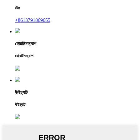
টেল
+8613791869655
হোয়াটসঅ্যাপ
হোয়াটসঅ্যাপ
উইচ্যাট
উইচ্যাট