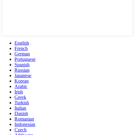
English
French
German
Portuguese
Spanish
Russian
Japanese
Korean
Arabic
Irish
Greek
Turkish
Italian
Danish
Romanian
Indonesian
Czech