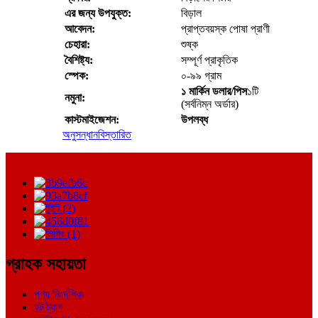
এর জন্য উপযুক্ত:
বিড়াল
আবেদন:
প্রাপ্তবয়স্ক পোষা প্রাণী
চেহারা:
শুষ্ক
বৈশিষ্ট্য:
সম্পূর্ণ প্রাকৃতিক
স্পেক:
০-৯৯ গ্রাম
১ মার্কিন ডলার/পিস
১টি
নমুনা:
(সর্বনিম্ন অর্ডার)
কাস্টমাইজেশন:
উপলব্ধ
অনুসন্ধান
বিস্তারিত
গ্রাহক সহায়তা
পণ্য নির্দেশিকা
হট ট্যাগ