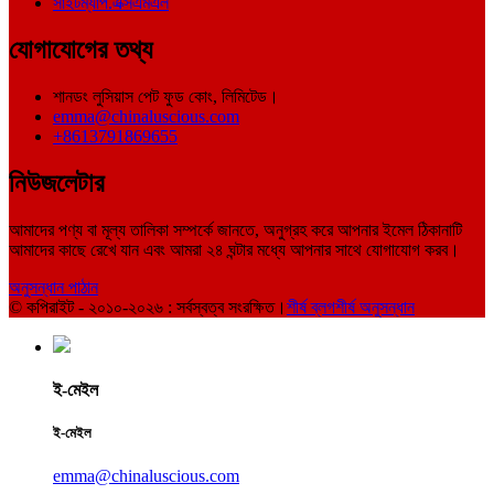
সাইটম্যাপ.এক্সএমএল
যোগাযোগের তথ্য
শানডং লুসিয়াস পেট ফুড কোং, লিমিটেড।
emma@chinaluscious.com
+8613791869655
নিউজলেটার
আমাদের পণ্য বা মূল্য তালিকা সম্পর্কে জানতে, অনুগ্রহ করে আপনার ইমেল ঠিকানাটি
আমাদের কাছে রেখে যান এবং আমরা ২৪ ঘন্টার মধ্যে আপনার সাথে যোগাযোগ করব।
অনুসন্ধান পাঠান
© কপিরাইট - ২০১০-২০২৬ : সর্বস্বত্ব সংরক্ষিত।
শীর্ষ ব্লগ
শীর্ষ অনুসন্ধান
ই-মেইল
ই-মেইল
emma@chinaluscious.com