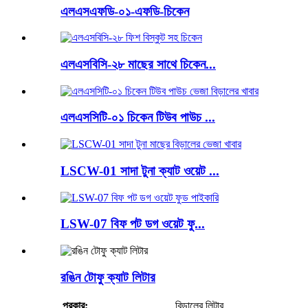
এলএসএফডি-০১-এফডি-চিকেন
এলএসবিসি-২৮ মাছের সাথে চিকেন...
এলএসসিটি-০১ চিকেন টিউব পাউচ ...
LSCW-01 সাদা টুনা ক্যাট ওয়েট ...
LSW-07 বিফ পট ডগ ওয়েট ফু...
রঙিন টোফু ক্যাট লিটার
প্রকার:
বিড়ালের লিটার