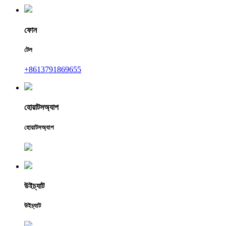
ফোন
টেল
+8613791869655
হোয়াটসঅ্যাপ
হোয়াটসঅ্যাপ
উইচ্যাট
উইচ্যাট