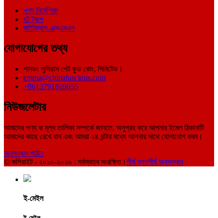
পণ্য নির্দেশিকা
হট ট্যাগ
সাইটম্যাপ.এক্সএমএল
যোগাযোগের তথ্য
শানডং লুসিয়াস পেট ফুড কোং, লিমিটেড।
emma@chinaluscious.com
+8613791869655
নিউজলেটার
আমাদের পণ্য বা মূল্য তালিকা সম্পর্কে জানতে, অনুগ্রহ করে আপনার ইমেল ঠিকানাটি
আমাদের কাছে রেখে যান এবং আমরা ২৪ ঘন্টার মধ্যে আপনার সাথে যোগাযোগ করব।
অনুসন্ধান পাঠান
© কপিরাইট - ২০১০-২০২৬ : সর্বস্বত্ব সংরক্ষিত।
শীর্ষ ব্লগ
শীর্ষ অনুসন্ধান
ই-মেইল
ই-মেইল