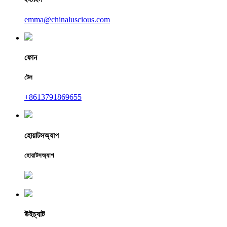
emma@chinaluscious.com
ফোন
টেল
+8613791869655
হোয়াটসঅ্যাপ
হোয়াটসঅ্যাপ
উইচ্যাট