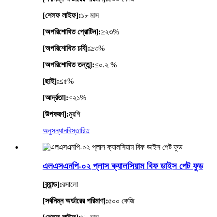
[শেলফ লাইফ]:
১৮ মাস
[অপরিশোধিত প্রোটিন]:
≥২৩%
[অপরিশোধিত চর্বি]:
≥৩%
[অপরিশোধিত তন্তু]:
≤০.২ %
[ছাই]:
≤৫%
[আর্দ্রতা]:
≤২১%
[উপকরণ]:
মুরগি
অনুসন্ধান
বিস্তারিত
এলএসএনপি-০২ প্লাস ক্যালসিয়াম বিফ ডাইস পেট ফুড
[ব্র্যান্ড]:
রসালো
[সর্বনিম্ন অর্ডারের পরিমাণ]:
৫০০ কেজি