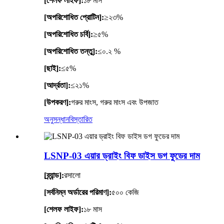
[শেলফ লাইফ]:
১৮ মাস
[অপরিশোধিত প্রোটিন]:
≥২৩%
[অপরিশোধিত চর্বি]:
≥৫%
[অপরিশোধিত তন্তু]:
≤০.২ %
[ছাই]:
≤৫%
[আর্দ্রতা]:
≤২১%
[উপকরণ]:
গরুর মাংস, গরুর মাংস এবং উপজাত
অনুসন্ধান
বিস্তারিত
LSNP-03 এয়ার ড্রাইং বিফ ডাইস ডগ ফুডের দাম
[ব্র্যান্ড]:
রসালো
[সর্বনিম্ন অর্ডারের পরিমাণ]:
৫০০ কেজি
[শেলফ লাইফ]:
১৮ মাস