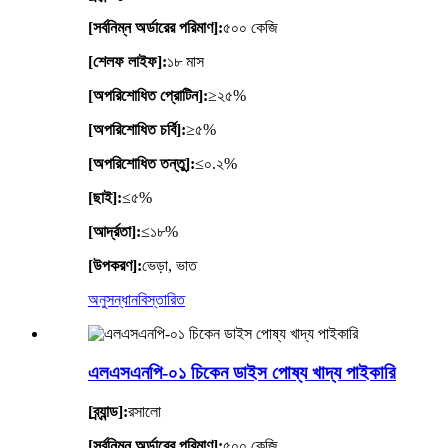
[সর্বনিম্ন অর্ডারের পরিমাণ]:
৫০০ কেজি
[শেলফ লাইফ]:
১৮ মাস
[অপরিশোধিত প্রোটিন]:
≥২৫%
[অপরিশোধিত চর্বি]:
≥৫%
[অপরিশোধিত তন্তু]:
≤০.২%
[ছাই]:
≤৫%
[আর্দ্রতা]:
≤১৮%
[উপকরণ]:
ভেড়া, ভাত
অনুসন্ধান
বিস্তারিত
এলএসএনপি-০১ চিকেন ডাইস পোষ্য খাদ্য পাইকারি
[ব্র্যান্ড]:
রসালো
[সর্বনিম্ন অর্ডারের পরিমাণ]:
৫০০ কেজি