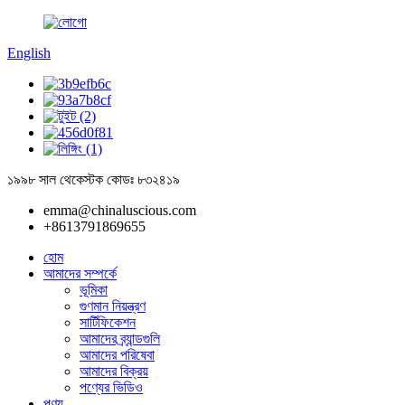
English
১৯৯৮ সাল থেকে
স্টক কোডঃ ৮৩২৪১৯
emma@chinaluscious.com
+8613791869655
হোম
আমাদের সম্পর্কে
ভূমিকা
গুণমান নিয়ন্ত্রণ
সার্টিফিকেশন
আমাদের ব্র্যান্ডগুলি
আমাদের পরিষেবা
আমাদের বিক্রয়
পণ্যের ভিডিও
পণ্য