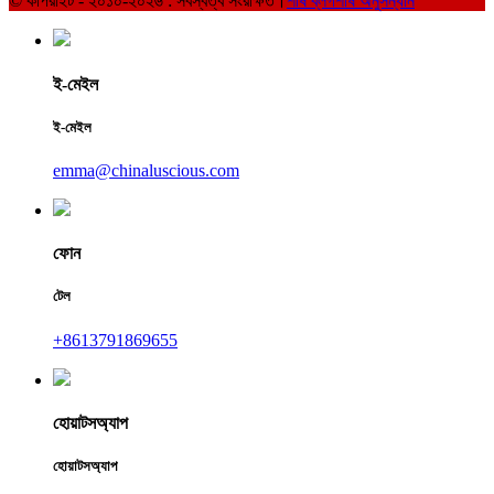
© কপিরাইট - ২০১০-২০২৬ : সর্বস্বত্ব সংরক্ষিত।
শীর্ষ ব্লগ
শীর্ষ অনুসন্ধান
ই-মেইল
ই-মেইল
emma@chinaluscious.com
ফোন
টেল
+8613791869655
হোয়াটসঅ্যাপ
হোয়াটসঅ্যাপ