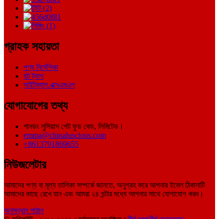
গ্রাহক সহায়তা
পণ্য নির্দেশিকা
হট ট্যাগ
সাইটম্যাপ.এক্সএমএল
যোগাযোগের তথ্য
শানডং লুসিয়াস পেট ফুড কোং, লিমিটেড।
emma@chinaluscious.com
+8613791869655
নিউজলেটার
আমাদের পণ্য বা মূল্য তালিকা সম্পর্কে জানতে, অনুগ্রহ করে আপনার ইমেল ঠিকানাটি
আমাদের কাছে রেখে যান এবং আমরা ২৪ ঘন্টার মধ্যে আপনার সাথে যোগাযোগ করব।
অনুসন্ধান পাঠান