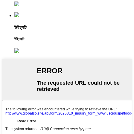
উইচ্যাট
উইচ্যাট