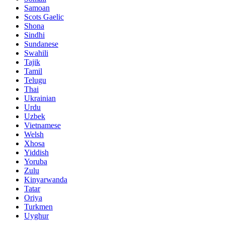
Samoan
Scots Gaelic
Shona
Sindhi
Sundanese
Swahili
Tajik
Tamil
Telugu
Thai
Ukrainian
Urdu
Uzbek
Vietnamese
Welsh
Xhosa
Yiddish
Yoruba
Zulu
Kinyarwanda
Tatar
Oriya
Turkmen
Uyghur