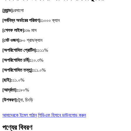
[ব্র্যান্ড]:
রসালো
[সর্বনিম্ন অর্ডারের পরিমাণ]:
১০০০ ক্যান
[শেলফ লাইফ]:
৩৬ মাস
[নেট ওজন]:
৮০ গ্রাম/ক্যান
[অপরিশোধিত প্রোটিন]:
≥১১%
[অপরিশোধিত চর্বি]:
≥০.৩%
[অপরিশোধিত তন্তু]:
≤১.০%
[ছাই]:
≤১.০%
[আর্দ্রতা]:
≤৮০%
[উপকরণ]:
টুনা, চিংড়ি
আমাদেরকে ইমেল পাঠান
পিডিএফ হিসাবে ডাউনলোড করুন
পণ্যের বিবরণ