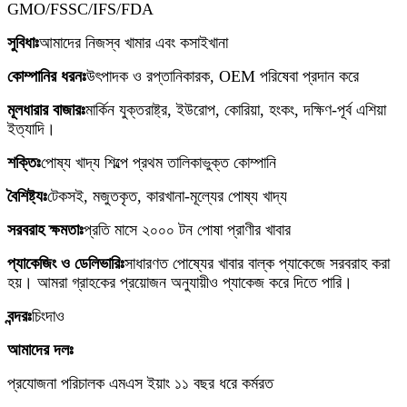
GMO/FSSC/IFS/FDA
সুবিধাঃ
আমাদের নিজস্ব খামার এবং কসাইখানা
কোম্পানির ধরনঃ
উৎপাদক ও রপ্তানিকারক, OEM পরিষেবা প্রদান করে
মূলধারার বাজারঃ
মার্কিন যুক্তরাষ্ট্র, ইউরোপ, কোরিয়া, হংকং, দক্ষিণ-পূর্ব এশিয়া
ইত্যাদি।
শক্তিঃ
পোষ্য খাদ্য শিল্পে প্রথম তালিকাভুক্ত কোম্পানি
বৈশিষ্ট্যঃ
টেকসই, মজুতকৃত, কারখানা-মূল্যের পোষ্য খাদ্য
সরবরাহ ক্ষমতাঃ
প্রতি মাসে ২০০০ টন পোষা প্রাণীর খাবার
প্যাকেজিং ও ডেলিভারিঃ
সাধারণত পোষ্যের খাবার বাল্ক প্যাকেজে সরবরাহ করা
হয়। আমরা গ্রাহকের প্রয়োজন অনুযায়ীও প্যাকেজ করে দিতে পারি।
বন্দরঃ
চিংদাও
আমাদের দলঃ
প্রযোজনা পরিচালক এমএস ইয়াং ১১ বছর ধরে কর্মরত