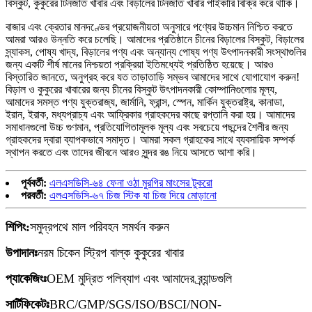
বিস্কুট, কুকুরের টিনজাত খাবার এবং বিড়ালের টিনজাত খাবার পাইকারি বিক্রি করে থাকি।
বাজার এবং ক্রেতার মানদণ্ডের প্রয়োজনীয়তা অনুসারে পণ্যের উচ্চমান নিশ্চিত করতে
আমরা আরও উন্নতি করে চলেছি। আমাদের প্রতিষ্ঠানে চীনের বিড়ালের বিস্কুট, বিড়ালের
স্ন্যাকস, পোষ্য খাদ্য, বিড়ালের পণ্য এবং অন্যান্য পোষ্য পণ্য উৎপাদনকারী সংস্থাগুলির
জন্য একটি শীর্ষ মানের নিশ্চয়তা প্রক্রিয়া ইতিমধ্যেই প্রতিষ্ঠিত হয়েছে। আরও
বিস্তারিত জানতে, অনুগ্রহ করে যত তাড়াতাড়ি সম্ভব আমাদের সাথে যোগাযোগ করুন!
বিড়াল ও কুকুরের খাবারের জন্য চীনের বিস্কুট উৎপাদনকারী কোম্পানিগুলোর মূল্য,
আমাদের সমস্ত পণ্য যুক্তরাজ্য, জার্মানি, ফ্রান্স, স্পেন, মার্কিন যুক্তরাষ্ট্র, কানাডা,
ইরান, ইরাক, মধ্যপ্রাচ্য এবং আফ্রিকার গ্রাহকদের কাছে রপ্তানি করা হয়। আমাদের
সমাধানগুলো উচ্চ গুণমান, প্রতিযোগিতামূলক মূল্য এবং সবচেয়ে পছন্দের শৈলীর জন্য
গ্রাহকদের দ্বারা ব্যাপকভাবে সমাদৃত। আমরা সকল গ্রাহকের সাথে ব্যবসায়িক সম্পর্ক
স্থাপন করতে এবং তাদের জীবনে আরও সুন্দর রঙ নিয়ে আসতে আশা করি।
পূর্ববর্তী:
এলএসডিসি-৬৪ ফেনা ওঠা মুরগির মাংসের টুকরো
পরবর্তী:
এলএসডিসি-৬৭ চিজ স্টিক যা চিজ দিয়ে মোড়ানো
শিপিং:
সমুদ্রপথে মাল পরিবহন সমর্থন করুন
উপাদানঃ
নরম চিকেন স্ট্রিপ বাল্ক কুকুরের খাবার
প্যাকেজিংঃ
OEM মুদ্রিত পলিব্যাগ এবং আমাদের ব্র্যান্ডগুলি
সার্টিফিকেটঃ
BRC/GMP/SGS/ISO/BSCI/NON-