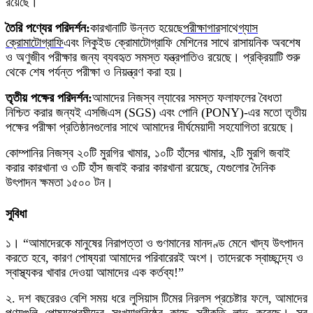
রয়েছে।
তৈরি পণ্যের পরিদর্শন:
কারখানাটি উন্নত হয়েছে
পরীক্ষাগার
সাথে
গ্যাস
ক্রোমাটোগ্রাফি
এবং লিকুইড ক্রোমাটোগ্রাফি মেশিনের সাথে রাসায়নিক অবশেষ
ও অণুজীব পরীক্ষার জন্য ব্যবহৃত সমস্ত যন্ত্রপাতিও রয়েছে। প্রক্রিয়াটি শুরু
থেকে শেষ পর্যন্ত পরীক্ষা ও নিয়ন্ত্রণ করা হয়।
তৃতীয় পক্ষের পরিদর্শন:
আমাদের নিজস্ব ল্যাবের সমস্ত ফলাফলের বৈধতা
নিশ্চিত করার জন্যই এসজিএস (SGS) এবং পোনি (PONY)-এর মতো তৃতীয়
পক্ষের পরীক্ষা প্রতিষ্ঠানগুলোর সাথে আমাদের দীর্ঘমেয়াদী সহযোগিতা রয়েছে।
কোম্পানির নিজস্ব ২০টি মুরগির খামার, ১০টি হাঁসের খামার, ২টি মুরগি জবাই
করার কারখানা ও ৩টি হাঁস জবাই করার কারখানা রয়েছে, যেগুলোর দৈনিক
উৎপাদন ক্ষমতা ১৫০০ টন।
সুবিধা
১। “আমাদেরকে মানুষের নিরাপত্তা ও গুণমানের মানদণ্ড মেনে খাদ্য উৎপাদন
করতে হবে, কারণ পোষ্যরা আমাদের পরিবারেরই অংশ। তাদেরকে স্বাচ্ছন্দ্যে ও
স্বাস্থ্যকর খাবার দেওয়া আমাদের এক কর্তব্য!”
২. দশ বছরেরও বেশি সময় ধরে লুসিয়াস টিমের নিরলস প্রচেষ্টার ফলে, আমাদের