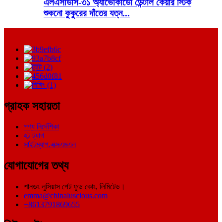
এলএসডিসি-৩১ অ্যাভোকাডো ডেন্টাল কেয়ার স্টিক
শুকনো কুকুরের দাঁতের যত্ন...
গ্রাহক সহায়তা
পণ্য নির্দেশিকা
হট ট্যাগ
সাইটম্যাপ.এক্সএমএল
যোগাযোগের তথ্য
শানডং লুসিয়াস পেট ফুড কোং, লিমিটেড।
emma@chinaluscious.com
+8613791869655