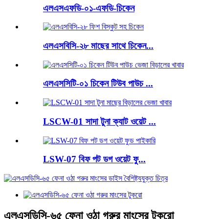
এলএসএফডি-০১-এফডি-চিকেন
এলএসবিসি-২৮ মাছের সাথে চিকেন...
এলএসসিটি-০১ চিকেন টিউব পাউচ ...
LSCW-01 সাদা টুনা ক্যাট ওয়েট ...
LSW-07 বিফ পট ডগ ওয়েট ফু...
এলএসডিসি-৬৫ ফেনা ওঠা গরুর মাংসের টুকরো