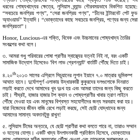
পণ্যগুলি পোষ্যপ্রেমীদের সংখ্যাগরিষ্ঠের কাছে স্বীকৃতি লাভ করেছে। সব
ধরনের পোষ্যখাদ্যের ক্ষেত্রে, লুসিয়াস ব্র্যান্ড গৌরবময়ভাবে বিকশিত হয়েছে:
“সবচেয়ে জনপ্রিয় পণ্য”, “সেরা জনপ্রিয় পণ্য”, “চীনের ইন্টারনেট পেট ফুড
অ্যাওয়ার্ড” ইত্যাদি। “ভোক্তাদের কাছে সবচেয়ে জনপ্রিয়, পণ্যের জন্য সেরা
জনপ্রিয়তা”।
Honor, Luscious-এর শক্তি, বিবেক এবং উচ্চমানের পোষ্যখাদ্য তৈরির
সংকল্পের কথা বলে।
৩. আমরা শুধু পরিবারের পোষা প্রাণীর স্বাস্থ্যের যত্নই নিই না, বরং একটি
সামাজিক উদ্যোগ হিসেবেও 'বিগ লাভ প্রেগন্যান্ট' বার্তাটি পৌঁছে দিতে চাই।
th
৪.২০
২০১৩ সালের এপ্রিলে সিচুয়ানের লুশান ইয়ানে ৭.০ মাত্রার ভূমিকম্প
আঘাত হানে। দুর্যোগপূর্ণ এলাকায় উদ্ধারকারী কুকুরদের দলগুলোকে দিনরাত
লড়াই করতে দেখে আমাদের খুব দুঃখ হয় এবং আমরা তাদের জন্য কিছু করতে
চাই। শীঘ্রই, হাজার হাজার টপ ক্যান ও পোষ্যপ্রাণীর খাবার ত্রাণ লাইনে
পৌঁছে দেওয়া হয় এবং মানুষের বিশ্বস্ত সহযোগীদের জন্য সরবরাহ করা হয়।
যারা নিজেদের জীবন বাজি রেখে লড়াই করছে, সেই ছোট্ট যোদ্ধাদের জন্য
আমাদের সামান্য অবদানটুকু রাখুন!
৫. লুসিয়াস টিমের অন্তরে, যে ছোট্ট প্রাণীরা কথা বলতে পারে না, তারাও সম্মান
ও যত্নের যোগ্য। একটি খাদ্য উৎপাদনকারী প্রতিষ্ঠান হিসেবে, ভোক্তাদের
কাছে পোষ্যদের সঠিক মূল্যবোধ পৌঁছে দেওয়া এবং তাদেরকে স্বাস্থ্যকর ও