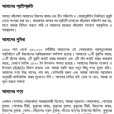
আমাদের প্রতিশ্রুতি
সমস্ত কাঁচামাল আমাদের নিজস্ব খামার এবং চীন পরিদর্শন ও কোয়ারেন্টাইন নিবন্ধিত প্ল্যান্ট
থেকে সংগ্রহ করা হয়। কারখানায় আসার পর প্রতিটি চালানের কাঁচামাল পরিদর্শন করা হয়,
যাতে আমরা নিশ্চিত করতে পারি যে আমাদের ব্যবহৃত কাঁচামাল শতভাগ প্রাকৃতিক ও
স্বাস্থ্যকর।
আমাদের সুবিধা
১৯৯৮ সাল থেকে ২৫০,০০০ বর্গমিটার আয়তনের এই পোষ্যখাদ্য প্রস্তুতকারক
প্রতিষ্ঠানে ৬টি উচ্চমানের প্রক্রিয়াকরণ কর্মশালা রয়েছে। আমাদের ২০টি মুরগির খামার,
১০টি হাঁসের খামার, ২টি মুরগি জবাই করার কারখানা এবং ৩টি হাঁস জবাই করার কারখানা
আছে, যেখানে দৈনিক ১৫০০ টন উৎপাদন ক্ষমতা রয়েছে। আমাদের নিজস্ব গবেষণা ও
উন্নয়ন (R&D) বিভাগ রয়েছে এবং আমরা প্রতি বছর নতুন কিছু পণ্য যুক্ত করি।
আমাদের পণ্য উচ্চ মানের, দাম কম, ডেলিভারি দ্রুত এবং আমরা আপনার প্রয়োজন
অনুযায়ী কাস্টমাইজ করার সুযোগও দিই। আপনার চাহিদা যাই হোক না কেন, আমরা তা
পূরণ করতে সক্ষম!
আমাদের পণ্য
একজন পেশাদার পোষ্যখাদ্য সরবরাহকারী হিসেবে, আমরা প্রধানত পোষ্যখাদ্য, পোষ্যের
স্ন্যাক, পোষ্যের ট্রিট, কুকুরের খাবার, কুকুরের স্ন্যাক, কুকুরের ট্রিট, বিড়ালের খাবার,
বিড়ালের স্ন্যাক, যেমন—বিড়ালের তরল স্ন্যাক, দাঁতের যত্নের চিবানোর জিনিস, কুকুরের