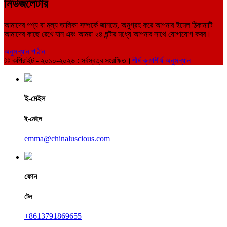
নিউজলেটার
আমাদের পণ্য বা মূল্য তালিকা সম্পর্কে জানতে, অনুগ্রহ করে আপনার ইমেল ঠিকানাটি
আমাদের কাছে রেখে যান এবং আমরা ২৪ ঘন্টার মধ্যে আপনার সাথে যোগাযোগ করব।
অনুসন্ধান পাঠান
© কপিরাইট - ২০১০-২০২৬ : সর্বস্বত্ব সংরক্ষিত।
শীর্ষ ব্লগ
শীর্ষ অনুসন্ধান
ই-মেইল
ই-মেইল
emma@chinaluscious.com
ফোন
টেল
+8613791869655