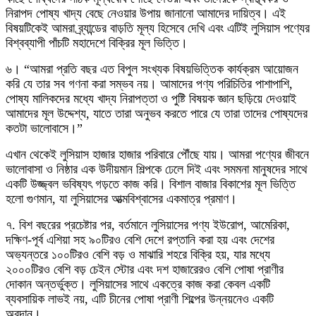
নিরাপদ পোষ্য খাদ্য বেছে নেওয়ার উপায় জানানো আমাদের দায়িত্ব। এই
বিষয়টিকেই আমরা ব্র্যান্ডের বাড়তি মূল্য হিসেবে দেখি এবং এটিই লুসিয়াস পণ্যের
বিশ্বব্যাপী পাঁচটি মহাদেশে বিক্রির মূল ভিত্তি।
৬। “আমরা প্রতি বছর এত বিপুল সংখ্যক বিষয়ভিত্তিক কার্যক্রম আয়োজন
করি যে তার সব গণনা করা সম্ভব নয়। আমাদের পণ্য পরিচিতির পাশাপাশি,
পোষ্য মালিকদের মধ্যে খাদ্য নিরাপত্তা ও পুষ্টি বিষয়ক জ্ঞান ছড়িয়ে দেওয়াই
আমাদের মূল উদ্দেশ্য, যাতে তারা অনুভব করতে পারে যে তারা তাদের পোষ্যদের
কতটা ভালোবাসে।”
এখান থেকেই লুসিয়াস হাজার হাজার পরিবারে পৌঁছে যায়। আমরা পণ্যের জীবনে
ভালোবাসা ও নিষ্ঠার এক উদীয়মান শিল্পকে ঢেলে দিই এবং সমমনা মানুষদের সাথে
একটি উজ্জ্বল ভবিষ্যৎ গড়তে কাজ করি। বিশাল বাজার বিকাশের মূল ভিত্তি
হলো গুণমান, যা লুসিয়াসের আত্মবিশ্বাসের একমাত্র প্রমাণ।
৭. বিশ বছরের প্রচেষ্টার পর, বর্তমানে লুসিয়াসের পণ্য ইউরোপ, আমেরিকা,
দক্ষিণ-পূর্ব এশিয়া সহ ৯০টিরও বেশি দেশে রপ্তানি করা হয় এবং দেশের
অভ্যন্তরে ১০০টিরও বেশি বড় ও মাঝারি শহরে বিক্রি হয়, যার মধ্যে
২০০০টিরও বেশি বড় চেইন স্টোর এবং দশ হাজারেরও বেশি পোষা প্রাণীর
দোকান অন্তর্ভুক্ত। লুসিয়াসের সাথে একত্রে কাজ করা কেবল একটি
ব্যবসায়িক লাভই নয়, এটি চীনের পোষা প্রাণী শিল্পের উন্নয়নেও একটি
অবদান।