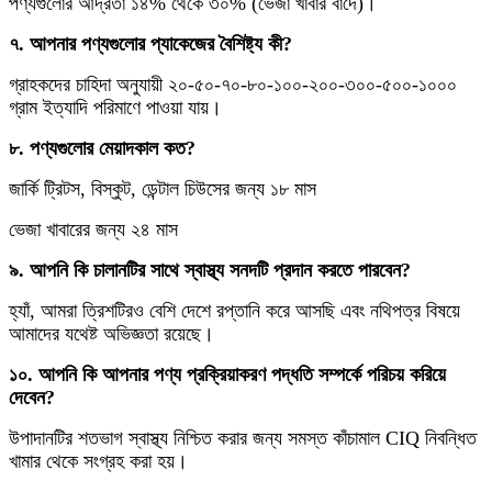
পণ্যগুলোর আর্দ্রতা ১৪% থেকে ৩০% (ভেজা খাবার বাদে)।
৭. আপনার পণ্যগুলোর প্যাকেজের বৈশিষ্ট্য কী?
গ্রাহকদের চাহিদা অনুযায়ী ২০-৫০-৭০-৮০-১০০-২০০-৩০০-৫০০-১০০০
গ্রাম ইত্যাদি পরিমাণে পাওয়া যায়।
৮. পণ্যগুলোর মেয়াদকাল কত?
জার্কি ট্রিটস, বিস্কুট, ডেন্টাল চিউসের জন্য ১৮ মাস
ভেজা খাবারের জন্য ২৪ মাস
৯. আপনি কি চালানটির সাথে স্বাস্থ্য সনদটি প্রদান করতে পারবেন?
হ্যাঁ, আমরা ত্রিশটিরও বেশি দেশে রপ্তানি করে আসছি এবং নথিপত্র বিষয়ে
আমাদের যথেষ্ট অভিজ্ঞতা রয়েছে।
১০. আপনি কি আপনার পণ্য প্রক্রিয়াকরণ পদ্ধতি সম্পর্কে পরিচয় করিয়ে
দেবেন?
উপাদানটির শতভাগ স্বাস্থ্য নিশ্চিত করার জন্য সমস্ত কাঁচামাল CIQ নিবন্ধিত
খামার থেকে সংগ্রহ করা হয়।