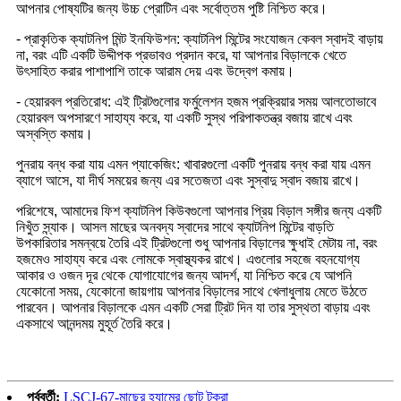
আপনার পোষ্যটির জন্য উচ্চ প্রোটিন এবং সর্বোত্তম পুষ্টি নিশ্চিত করে।
- প্রাকৃতিক ক্যাটনিপ মিন্ট ইনফিউশন: ক্যাটনিপ মিন্টের সংযোজন কেবল স্বাদই বাড়ায়
না, বরং এটি একটি উদ্দীপক প্রভাবও প্রদান করে, যা আপনার বিড়ালকে খেতে
উৎসাহিত করার পাশাপাশি তাকে আরাম দেয় এবং উদ্বেগ কমায়।
- হেয়ারবল প্রতিরোধ: এই ট্রিটগুলোর ফর্মুলেশন হজম প্রক্রিয়ার সময় আলতোভাবে
হেয়ারবল অপসারণে সাহায্য করে, যা একটি সুস্থ পরিপাকতন্ত্র বজায় রাখে এবং
অস্বস্তি কমায়।
পুনরায় বন্ধ করা যায় এমন প্যাকেজিং: খাবারগুলো একটি পুনরায় বন্ধ করা যায় এমন
ব্যাগে আসে, যা দীর্ঘ সময়ের জন্য এর সতেজতা এবং সুস্বাদু স্বাদ বজায় রাখে।
পরিশেষে, আমাদের ফিশ ক্যাটনিপ কিউবগুলো আপনার প্রিয় বিড়াল সঙ্গীর জন্য একটি
নিখুঁত স্ন্যাক। আসল মাছের অনবদ্য স্বাদের সাথে ক্যাটনিপ মিন্টের বাড়তি
উপকারিতার সমন্বয়ে তৈরি এই ট্রিটগুলো শুধু আপনার বিড়ালের ক্ষুধাই মেটায় না, বরং
হজমেও সাহায্য করে এবং লোমকে স্বাস্থ্যকর রাখে। এগুলোর সহজে বহনযোগ্য
আকার ও ওজন দূর থেকে যোগাযোগের জন্য আদর্শ, যা নিশ্চিত করে যে আপনি
যেকোনো সময়, যেকোনো জায়গায় আপনার বিড়ালের সাথে খেলাধুলায় মেতে উঠতে
পারবেন। আপনার বিড়ালকে এমন একটি সেরা ট্রিট দিন যা তার সুস্থতা বাড়ায় এবং
একসাথে আনন্দময় মুহূর্ত তৈরি করে।
পূর্ববর্তী:
LSCJ-67-মাছের হ্যামের ছোট টুকরা