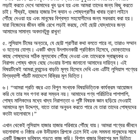
লড়াই করতে দেখে আমাদের খুব দুঃখ হয় এবং আমরা তাদের জন্য কিছু করতে
চাই। শীঘ্রই, হাজার হাজার টপ ক্যান ও পোষ্যপ্রাণীর খাবার ত্রাণ লাইনে
পৌঁছে দেওয়া হয় এবং মানুষের বিশ্বস্ত সহযোগীদের জন্য সরবরাহ করা হয়।
যারা নিজেদের জীবন বাজি রেখে লড়াই করছে, সেই ছোট্ট যোদ্ধাদের জন্য
আমাদের সামান্য অবদানটুকু রাখুন!
৫. লুসিয়াস টিমের অন্তরে, যে ছোট্ট প্রাণীরা কথা বলতে পারে না, তারাও সম্মান
ও যত্নের যোগ্য। একটি খাদ্য উৎপাদনকারী প্রতিষ্ঠান হিসেবে, ভোক্তাদের
কাছে পোষ্যদের সঠিক মূল্যবোধ পৌঁছে দেওয়া এবং তাদেরকে স্বাস্থ্যকর ও
নিরাপদ পোষ্য খাদ্য বেছে নেওয়ার উপায় জানানো আমাদের দায়িত্ব। এই
বিষয়টিকেই আমরা ব্র্যান্ডের বাড়তি মূল্য হিসেবে দেখি এবং এটিই লুসিয়াস পণ্যের
বিশ্বব্যাপী পাঁচটি মহাদেশে বিক্রির মূল ভিত্তি।
৬। “আমরা প্রতি বছর এত বিপুল সংখ্যক বিষয়ভিত্তিক কার্যক্রম আয়োজন
করি যে তার সব গণনা করা সম্ভব নয়। আমাদের পণ্য পরিচিতির পাশাপাশি,
পোষ্য মালিকদের মধ্যে খাদ্য নিরাপত্তা ও পুষ্টি বিষয়ক জ্ঞান ছড়িয়ে দেওয়াই
আমাদের মূল উদ্দেশ্য, যাতে তারা অনুভব করতে পারে যে তারা তাদের পোষ্যদের
কতটা ভালোবাসে।”
এখান থেকেই লুসিয়াস হাজার হাজার পরিবারে পৌঁছে যায়। আমরা পণ্যের জীবনে
ভালোবাসা ও নিষ্ঠার এক উদীয়মান শিল্পকে ঢেলে দিই এবং সমমনা মানুষদের সাথে
একটি উজ্জ্বল ভবিষ্যৎ গড়তে কাজ করি। বিশাল বাজার বিকাশের মূল ভিত্তি