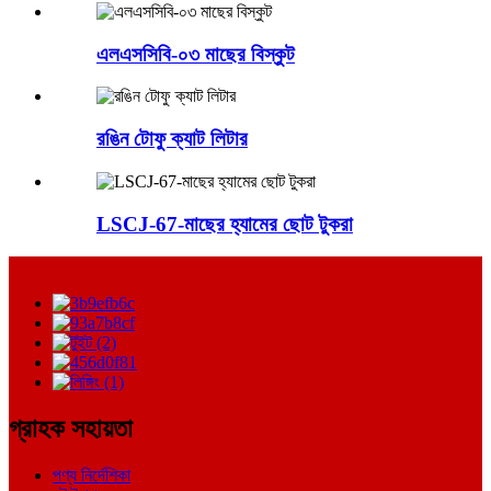
এলএসসিবি-০৩ মাছের বিস্কুট
রঙিন টোফু ক্যাট লিটার
LSCJ-67-মাছের হ্যামের ছোট টুকরা
গ্রাহক সহায়তা
পণ্য নির্দেশিকা