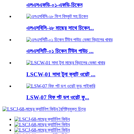
এলএসএফডি-০১-এফডি-চিকেন
এলএসবিসি-২৮ মাছের সাথে চিকেন...
এলএসসিটি-০১ চিকেন টিউব পাউচ ...
LSCW-01 সাদা টুনা ক্যাট ওয়েট ...
LSW-07 বিফ পট ডগ ওয়েট ফু...