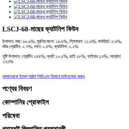
LSCJ-68-মাছের ক্যাটনিপ কিউব
উপাদান: মাছ: ৬৬.৬%, মুরগির মাংস: ১৬.৬%, গ্লিসারল: ১১.৬%, কর্নস্টার্চ: ৩.৯%,
মটর প্রোটিন: ০.৭%, লবণ: ০.৪%, ক্যাটনিপ: ০.২%
পুষ্টি উপাদান: প্রোটিন ≥৪৪%, ফ্যাট ≥০.৫%, ছাই ≤৮%, ফাইবার ≤৩%, আর্দ্রতা
≤২৩%
আমাদেরকে ইমেল পাঠান
পিডিএফ হিসাবে ডাউনলোড করুন
পণ্যের বিবরণ
কোম্পানির প্রোফাইল
পরিষেবা