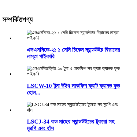
সম্পর্কিত
পণ্য
এলএসসিজে-২১ ১ সেমি চিকেন স্যান্ডউইচ বিড়ালের
নাস্তা পাইকারি
LSCW-10 টুনা উইথ লাকফিশ ক্যাট ক্যানড ফুড
হোল...
LSCJ-34 কড মাছের স্যান্ডউইচের টুকরো সহ
মুরগি এবং হাঁস