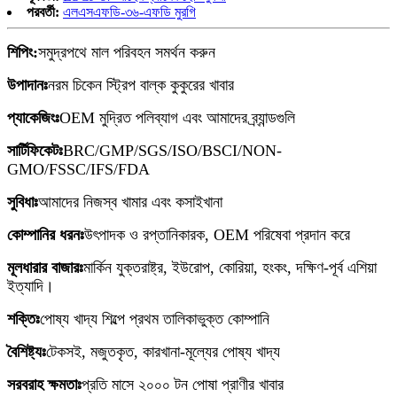
পরবর্তী:
এলএসএফডি-৩৬-এফডি মুরগি
শিপিং:
সমুদ্রপথে মাল পরিবহন সমর্থন করুন
উপাদানঃ
নরম চিকেন স্ট্রিপ বাল্ক কুকুরের খাবার
প্যাকেজিংঃ
OEM মুদ্রিত পলিব্যাগ এবং আমাদের ব্র্যান্ডগুলি
সার্টিফিকেটঃ
BRC/GMP/SGS/ISO/BSCI/NON-
GMO/FSSC/IFS/FDA
সুবিধাঃ
আমাদের নিজস্ব খামার এবং কসাইখানা
কোম্পানির ধরনঃ
উৎপাদক ও রপ্তানিকারক, OEM পরিষেবা প্রদান করে
মূলধারার বাজারঃ
মার্কিন যুক্তরাষ্ট্র, ইউরোপ, কোরিয়া, হংকং, দক্ষিণ-পূর্ব এশিয়া
ইত্যাদি।
শক্তিঃ
পোষ্য খাদ্য শিল্পে প্রথম তালিকাভুক্ত কোম্পানি
বৈশিষ্ট্যঃ
টেকসই, মজুতকৃত, কারখানা-মূল্যের পোষ্য খাদ্য
সরবরাহ ক্ষমতাঃ
প্রতি মাসে ২০০০ টন পোষা প্রাণীর খাবার