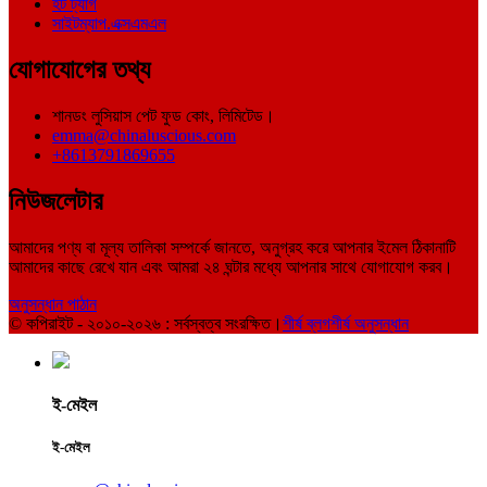
হট ট্যাগ
সাইটম্যাপ.এক্সএমএল
যোগাযোগের তথ্য
শানডং লুসিয়াস পেট ফুড কোং, লিমিটেড।
emma@chinaluscious.com
+8613791869655
নিউজলেটার
আমাদের পণ্য বা মূল্য তালিকা সম্পর্কে জানতে, অনুগ্রহ করে আপনার ইমেল ঠিকানাটি
আমাদের কাছে রেখে যান এবং আমরা ২৪ ঘন্টার মধ্যে আপনার সাথে যোগাযোগ করব।
অনুসন্ধান পাঠান
© কপিরাইট - ২০১০-২০২৬ : সর্বস্বত্ব সংরক্ষিত।
শীর্ষ ব্লগ
শীর্ষ অনুসন্ধান
ই-মেইল
ই-মেইল