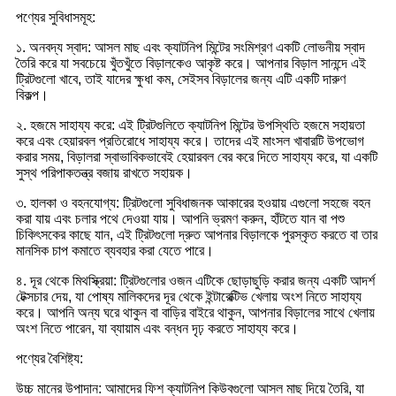
পণ্যের সুবিধাসমূহ:
১. অনবদ্য স্বাদ: আসল মাছ এবং ক্যাটনিপ মিন্টের সংমিশ্রণ একটি লোভনীয় স্বাদ
তৈরি করে যা সবচেয়ে খুঁতখুঁতে বিড়ালকেও আকৃষ্ট করে। আপনার বিড়াল সানন্দে এই
ট্রিটগুলো খাবে, তাই যাদের ক্ষুধা কম, সেইসব বিড়ালের জন্য এটি একটি দারুণ
বিকল্প।
২. হজমে সাহায্য করে: এই ট্রিটগুলিতে ক্যাটনিপ মিন্টের উপস্থিতি হজমে সহায়তা
করে এবং হেয়ারবল প্রতিরোধে সাহায্য করে। তাদের এই মাংসল খাবারটি উপভোগ
করার সময়, বিড়ালরা স্বাভাবিকভাবেই হেয়ারবল বের করে দিতে সাহায্য করে, যা একটি
সুস্থ পরিপাকতন্ত্র বজায় রাখতে সহায়ক।
৩. হালকা ও বহনযোগ্য: ট্রিটগুলো সুবিধাজনক আকারের হওয়ায় এগুলো সহজে বহন
করা যায় এবং চলার পথে দেওয়া যায়। আপনি ভ্রমণ করুন, হাঁটতে যান বা পশু
চিকিৎসকের কাছে যান, এই ট্রিটগুলো দ্রুত আপনার বিড়ালকে পুরস্কৃত করতে বা তার
মানসিক চাপ কমাতে ব্যবহার করা যেতে পারে।
৪. দূর থেকে মিথস্ক্রিয়া: ট্রিটগুলোর ওজন এটিকে ছোড়াছুড়ি করার জন্য একটি আদর্শ
টেক্সচার দেয়, যা পোষ্য মালিকদের দূর থেকে ইন্টারেক্টিভ খেলায় অংশ নিতে সাহায্য
করে। আপনি অন্য ঘরে থাকুন বা বাড়ির বাইরে থাকুন, আপনার বিড়ালের সাথে খেলায়
অংশ নিতে পারেন, যা ব্যায়াম এবং বন্ধন দৃঢ় করতে সাহায্য করে।
পণ্যের বৈশিষ্ট্য:
উচ্চ মানের উপাদান: আমাদের ফিশ ক্যাটনিপ কিউবগুলো আসল মাছ দিয়ে তৈরি, যা