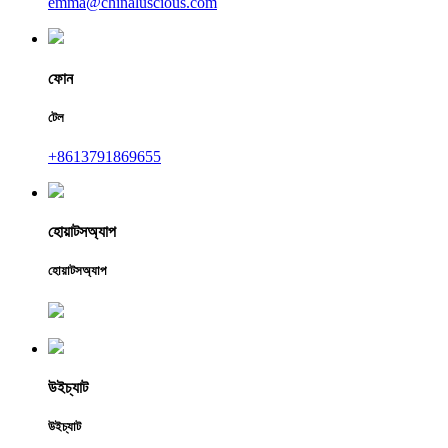
emma@chinaluscious.com
ফোন
টেল
+8613791869655
হোয়াটসঅ্যাপ
হোয়াটসঅ্যাপ
উইচ্যাট
উইচ্যাট