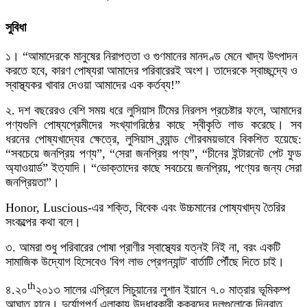
সুবিধা
১। “আমাদেরকে মানুষের নিরাপত্তা ও গুণমানের মানদণ্ড মেনে খাদ্য উৎপাদন
করতে হবে, কারণ পোষ্যরা আমাদের পরিবারেরই অংশ। তাদেরকে স্বাচ্ছন্দ্যে ও
স্বাস্থ্যকর খাবার দেওয়া আমাদের এক কর্তব্য!”
২. দশ বছরেরও বেশি সময় ধরে লুসিয়াস টিমের নিরলস প্রচেষ্টার ফলে, আমাদের
পণ্যগুলি পোষ্যপ্রেমীদের সংখ্যাগরিষ্ঠের কাছে স্বীকৃতি লাভ করেছে। সব
ধরনের পোষ্যখাদ্যের ক্ষেত্রে, লুসিয়াস ব্র্যান্ড গৌরবময়ভাবে বিকশিত হয়েছে:
“সবচেয়ে জনপ্রিয় পণ্য”, “সেরা জনপ্রিয় পণ্য”, “চীনের ইন্টারনেট পেট ফুড
অ্যাওয়ার্ড” ইত্যাদি। “ভোক্তাদের কাছে সবচেয়ে জনপ্রিয়, পণ্যের জন্য সেরা
জনপ্রিয়তা”।
Honor, Luscious-এর শক্তি, বিবেক এবং উচ্চমানের পোষ্যখাদ্য তৈরির
সংকল্পের কথা বলে।
৩. আমরা শুধু পরিবারের পোষা প্রাণীর স্বাস্থ্যের যত্নই নিই না, বরং একটি
সামাজিক উদ্যোগ হিসেবেও 'বিগ লাভ প্রেগন্যান্ট' বার্তাটি পৌঁছে দিতে চাই।
th
৪.২০
২০১৩ সালের এপ্রিলে সিচুয়ানের লুশান ইয়ানে ৭.০ মাত্রার ভূমিকম্প
আঘাত হানে। দুর্যোগপূর্ণ এলাকায় উদ্ধারকারী কুকুরদের দলগুলোকে দিনরাত