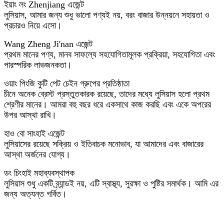
ইয়াং লং Zhenjiang এজেন্ট
লুসিয়াস, আমার জন্য শুধু ভালো পণ্যই নয়, বরং বাজার উন্নয়নে সহায়তা ও
প্রচারও নিয়ে এসো।
Wang Zheng Ji'nan এজেন্ট
প্রথম মানের পণ্য, মানব সাফল্যে সহযোগিতামূলক প্রক্রিয়া, সহযোগিতা এবং
পারস্পরিক লাভজনকতা।
ওয়াং পিংজি কুটি পেট চেইন গ্রুপের প্রতিষ্ঠাতা
চীনে অনেক ব্রেস্ট প্রস্তুতকারক রয়েছে, তাদের মধ্যে লুসিয়াস হলো প্রথম
শ্রেণীর মানের। আমরা বহু বছর ধরে একসাথে কাজ করছি এবং একে অপরের
উপর আস্থা রাখি।
হাও বো সাংহাই এজেন্ট
লুসিয়াসের রয়েছে সক্রিয় ও ইতিবাচক মনোভাব, যা আমাদের এবং বাজারের
আস্থা অর্জনের যোগ্য।
ডং চিংহাই মহাব্যবস্থাপক
লুসিয়াস শুধু একটি ব্র্যান্ডই নয়, এটি স্বাস্থ্য, সুরক্ষা ও পুষ্টির সমার্থক। আমি এর
জন্য অত্যন্ত গর্বিত।