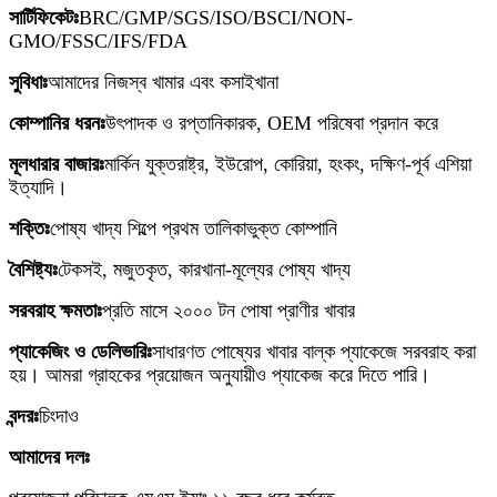
সার্টিফিকেটঃ
BRC/GMP/SGS/ISO/BSCI/NON-
GMO/FSSC/IFS/FDA
সুবিধাঃ
আমাদের নিজস্ব খামার এবং কসাইখানা
কোম্পানির ধরনঃ
উৎপাদক ও রপ্তানিকারক, OEM পরিষেবা প্রদান করে
মূলধারার বাজারঃ
মার্কিন যুক্তরাষ্ট্র, ইউরোপ, কোরিয়া, হংকং, দক্ষিণ-পূর্ব এশিয়া
ইত্যাদি।
শক্তিঃ
পোষ্য খাদ্য শিল্পে প্রথম তালিকাভুক্ত কোম্পানি
বৈশিষ্ট্যঃ
টেকসই, মজুতকৃত, কারখানা-মূল্যের পোষ্য খাদ্য
সরবরাহ ক্ষমতাঃ
প্রতি মাসে ২০০০ টন পোষা প্রাণীর খাবার
প্যাকেজিং ও ডেলিভারিঃ
সাধারণত পোষ্যের খাবার বাল্ক প্যাকেজে সরবরাহ করা
হয়। আমরা গ্রাহকের প্রয়োজন অনুযায়ীও প্যাকেজ করে দিতে পারি।
বন্দরঃ
চিংদাও
আমাদের দলঃ