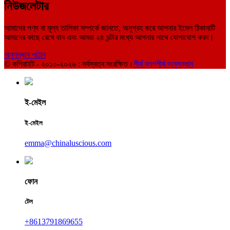
নিউজলেটার
আমাদের পণ্য বা মূল্য তালিকা সম্পর্কে জানতে, অনুগ্রহ করে আপনার ইমেল ঠিকানাটি
আমাদের কাছে রেখে যান এবং আমরা ২৪ ঘন্টার মধ্যে আপনার সাথে যোগাযোগ করব।
অনুসন্ধান পাঠান
© কপিরাইট - ২০১০-২০২৬ : সর্বস্বত্ব সংরক্ষিত।
শীর্ষ ব্লগ
শীর্ষ অনুসন্ধান
ই-মেইল
ই-মেইল
emma@chinaluscious.com
ফোন
টেল
+8613791869655