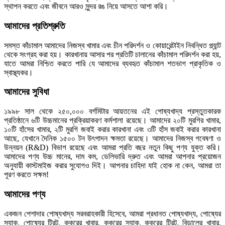
স্থাপন করতে এবং জীবনে আরও সুন্দর রঙ নিয়ে আসতে আশা করি।
আমাদের প্রতিশ্রুতি
সমস্ত কাঁচামাল আমাদের নিজস্ব খামার এবং চীন পরিদর্শন ও কোয়ারেন্টাইন নিবন্ধিত প্ল্যান্ট
থেকে সংগ্রহ করা হয়। কারখানায় আসার পর প্রতিটি চালানের কাঁচামাল পরিদর্শন করা হয়,
যাতে আমরা নিশ্চিত করতে পারি যে আমাদের ব্যবহৃত কাঁচামাল শতভাগ প্রাকৃতিক ও
স্বাস্থ্যকর।
আমাদের সুবিধা
১৯৯৮ সাল থেকে ২৫০,০০০ বর্গমিটার আয়তনের এই পোষ্যখাদ্য প্রস্তুতকারক
প্রতিষ্ঠানে ৬টি উচ্চমানের প্রক্রিয়াকরণ কর্মশালা রয়েছে। আমাদের ২০টি মুরগির খামার,
১০টি হাঁসের খামার, ২টি মুরগি জবাই করার কারখানা এবং ৩টি হাঁস জবাই করার কারখানা
আছে, যেখানে দৈনিক ১৫০০ টন উৎপাদন ক্ষমতা রয়েছে। আমাদের নিজস্ব গবেষণা ও
উন্নয়ন (R&D) বিভাগ রয়েছে এবং আমরা প্রতি বছর নতুন কিছু পণ্য যুক্ত করি।
আমাদের পণ্য উচ্চ মানের, দাম কম, ডেলিভারি দ্রুত এবং আমরা আপনার প্রয়োজন
অনুযায়ী কাস্টমাইজ করার সুযোগও দিই। আপনার চাহিদা যাই হোক না কেন, আমরা তা
পূরণ করতে সক্ষম!
আমাদের পণ্য
একজন পেশাদার পোষ্যখাদ্য সরবরাহকারী হিসেবে, আমরা প্রধানত পোষ্যখাদ্য, পোষ্যের
স্ন্যাক, পোষ্যের ট্রিট, কুকুরের খাবার, কুকুরের স্ন্যাক, কুকুরের ট্রিট, বিড়ালের খাবার,