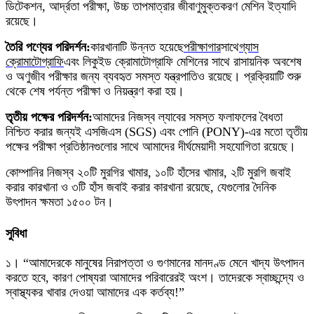
ডিটেকশন, আর্দ্রতা পরীক্ষা, উচ্চ তাপমাত্রার জীবাণুমুক্তকরণ মেশিন ইত্যাদি
রয়েছে।
তৈরি পণ্যের পরিদর্শন:
কারখানাটি উন্নত হয়েছে
পরীক্ষাগার
সাথে
গ্যাস
ক্রোমাটোগ্রাফি
এবং লিকুইড ক্রোমাটোগ্রাফি মেশিনের সাথে রাসায়নিক অবশেষ
ও অণুজীব পরীক্ষার জন্য ব্যবহৃত সমস্ত যন্ত্রপাতিও রয়েছে। প্রক্রিয়াটি শুরু
থেকে শেষ পর্যন্ত পরীক্ষা ও নিয়ন্ত্রণ করা হয়।
তৃতীয় পক্ষের পরিদর্শন:
আমাদের নিজস্ব ল্যাবের সমস্ত ফলাফলের বৈধতা
নিশ্চিত করার জন্যই এসজিএস (SGS) এবং পোনি (PONY)-এর মতো তৃতীয়
পক্ষের পরীক্ষা প্রতিষ্ঠানগুলোর সাথে আমাদের দীর্ঘমেয়াদী সহযোগিতা রয়েছে।
কোম্পানির নিজস্ব ২০টি মুরগির খামার, ১০টি হাঁসের খামার, ২টি মুরগি জবাই
করার কারখানা ও ৩টি হাঁস জবাই করার কারখানা রয়েছে, যেগুলোর দৈনিক
উৎপাদন ক্ষমতা ১৫০০ টন।
সুবিধা
১। “আমাদেরকে মানুষের নিরাপত্তা ও গুণমানের মানদণ্ড মেনে খাদ্য উৎপাদন
করতে হবে, কারণ পোষ্যরা আমাদের পরিবারেরই অংশ। তাদেরকে স্বাচ্ছন্দ্যে ও
স্বাস্থ্যকর খাবার দেওয়া আমাদের এক কর্তব্য!”