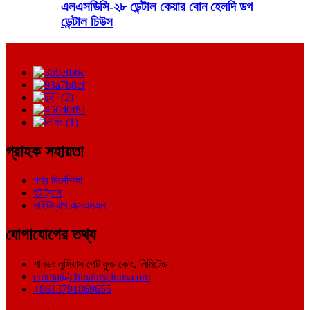
এলএসডিসি-২৮ ডেন্টাল কেয়ার বোন হেলদি ডগ
ডেন্টাল চিউস
গ্রাহক সহায়তা
পণ্য নির্দেশিকা
হট ট্যাগ
সাইটম্যাপ.এক্সএমএল
যোগাযোগের তথ্য
শানডং লুসিয়াস পেট ফুড কোং, লিমিটেড।
emma@chinaluscious.com
+8613791869655