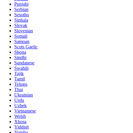
Punjabi
Serbian
Sesotho
Sinhala
Slovak
Slovenian
Somali
Samoan
Scots Gaelic
Shona
Sindhi
Sundanese
Swahili
Tajik
Tamil
Telugu
Thai
Ukrainian
Urdu
Uzbek
Vietnamese
Welsh
Xhosa
Yiddish
Yoruba