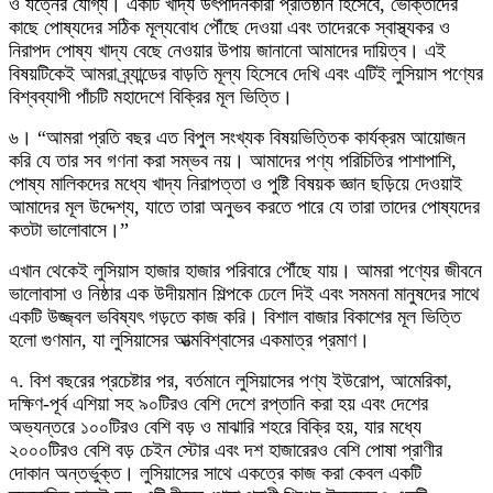
ও যত্নের যোগ্য। একটি খাদ্য উৎপাদনকারী প্রতিষ্ঠান হিসেবে, ভোক্তাদের
কাছে পোষ্যদের সঠিক মূল্যবোধ পৌঁছে দেওয়া এবং তাদেরকে স্বাস্থ্যকর ও
নিরাপদ পোষ্য খাদ্য বেছে নেওয়ার উপায় জানানো আমাদের দায়িত্ব। এই
বিষয়টিকেই আমরা ব্র্যান্ডের বাড়তি মূল্য হিসেবে দেখি এবং এটিই লুসিয়াস পণ্যের
বিশ্বব্যাপী পাঁচটি মহাদেশে বিক্রির মূল ভিত্তি।
৬। “আমরা প্রতি বছর এত বিপুল সংখ্যক বিষয়ভিত্তিক কার্যক্রম আয়োজন
করি যে তার সব গণনা করা সম্ভব নয়। আমাদের পণ্য পরিচিতির পাশাপাশি,
পোষ্য মালিকদের মধ্যে খাদ্য নিরাপত্তা ও পুষ্টি বিষয়ক জ্ঞান ছড়িয়ে দেওয়াই
আমাদের মূল উদ্দেশ্য, যাতে তারা অনুভব করতে পারে যে তারা তাদের পোষ্যদের
কতটা ভালোবাসে।”
এখান থেকেই লুসিয়াস হাজার হাজার পরিবারে পৌঁছে যায়। আমরা পণ্যের জীবনে
ভালোবাসা ও নিষ্ঠার এক উদীয়মান শিল্পকে ঢেলে দিই এবং সমমনা মানুষদের সাথে
একটি উজ্জ্বল ভবিষ্যৎ গড়তে কাজ করি। বিশাল বাজার বিকাশের মূল ভিত্তি
হলো গুণমান, যা লুসিয়াসের আত্মবিশ্বাসের একমাত্র প্রমাণ।
৭. বিশ বছরের প্রচেষ্টার পর, বর্তমানে লুসিয়াসের পণ্য ইউরোপ, আমেরিকা,
দক্ষিণ-পূর্ব এশিয়া সহ ৯০টিরও বেশি দেশে রপ্তানি করা হয় এবং দেশের
অভ্যন্তরে ১০০টিরও বেশি বড় ও মাঝারি শহরে বিক্রি হয়, যার মধ্যে
২০০০টিরও বেশি বড় চেইন স্টোর এবং দশ হাজারেরও বেশি পোষা প্রাণীর
দোকান অন্তর্ভুক্ত। লুসিয়াসের সাথে একত্রে কাজ করা কেবল একটি