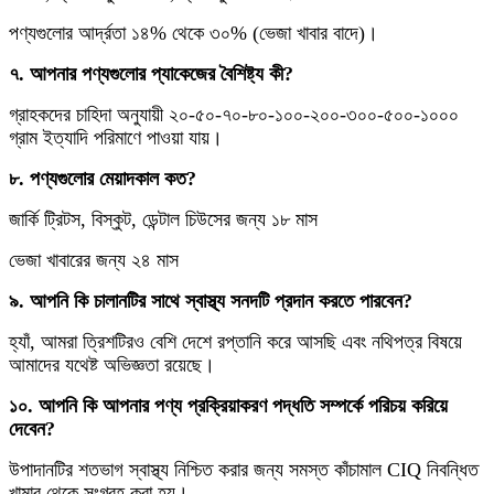
পণ্যগুলোর আর্দ্রতা ১৪% থেকে ৩০% (ভেজা খাবার বাদে)।
৭. আপনার পণ্যগুলোর প্যাকেজের বৈশিষ্ট্য কী?
গ্রাহকদের চাহিদা অনুযায়ী ২০-৫০-৭০-৮০-১০০-২০০-৩০০-৫০০-১০০০
গ্রাম ইত্যাদি পরিমাণে পাওয়া যায়।
৮. পণ্যগুলোর মেয়াদকাল কত?
জার্কি ট্রিটস, বিস্কুট, ডেন্টাল চিউসের জন্য ১৮ মাস
ভেজা খাবারের জন্য ২৪ মাস
৯. আপনি কি চালানটির সাথে স্বাস্থ্য সনদটি প্রদান করতে পারবেন?
হ্যাঁ, আমরা ত্রিশটিরও বেশি দেশে রপ্তানি করে আসছি এবং নথিপত্র বিষয়ে
আমাদের যথেষ্ট অভিজ্ঞতা রয়েছে।
১০. আপনি কি আপনার পণ্য প্রক্রিয়াকরণ পদ্ধতি সম্পর্কে পরিচয় করিয়ে
দেবেন?
উপাদানটির শতভাগ স্বাস্থ্য নিশ্চিত করার জন্য সমস্ত কাঁচামাল CIQ নিবন্ধিত
খামার থেকে সংগ্রহ করা হয়।