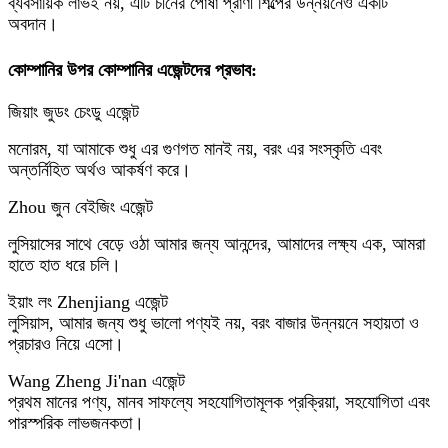
ব্যবসায়িক লাভই নয়, এটি চীনের পোষা প্রাণী শিল্পের উন্নয়নেও একটি
অবদান।
কোম্পানির উপর কোম্পানির এজেন্টদের প্রভাব:
জিয়াং জুডং চেংডু এজেন্ট
মনোরম, যা আমাকে শুধু এর গুণগত মানই নয়, বরং এর সংস্কৃতি এবং
অন্তর্নিহিত অর্থও আকর্ষণ করে।
Zhou জুন বেইজিং এজেন্ট
লুসিয়াসের সাথে বেড়ে ওঠা আমার জন্য আনন্দের, আমাদের লক্ষ্য এক, আমরা
হাতে হাত ধরে চলি।
ইয়াং লং Zhenjiang এজেন্ট
লুসিয়াস, আমার জন্য শুধু ভালো পণ্যই নয়, বরং বাজার উন্নয়নে সহায়তা ও
প্রচারও নিয়ে এসো।
Wang Zheng Ji'nan এজেন্ট
প্রথম মানের পণ্য, মানব সাফল্যে সহযোগিতামূলক প্রক্রিয়া, সহযোগিতা এবং
পারস্পরিক লাভজনকতা।