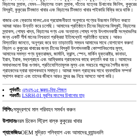
বিড়ালের স্ন্যাক, যেমন—বিড়ালের তরল স্ন্যাক, দাঁতের যত্নের চিবানোর জিনিস, কুকুরের
বিস্কুট, কুকুরের টিনজাত খাবার এবং বিড়ালের টিনজাত খাবার পাইকারি বিক্রি করে থাকি।
বাজার এবং ক্রেতার মানদণ্ডের প্রয়োজনীয়তা অনুসারে পণ্যের উচ্চমান নিশ্চিত করতে
আমরা আরও উন্নতি করে চলেছি। আমাদের প্রতিষ্ঠানে চীনের বিড়ালের বিস্কুট, বিড়ালের
স্ন্যাকস, পোষ্য খাদ্য, বিড়ালের পণ্য এবং অন্যান্য পোষ্য পণ্য উৎপাদনকারী সংস্থাগুলির
জন্য একটি শীর্ষ মানের নিশ্চয়তা প্রক্রিয়া ইতিমধ্যেই প্রতিষ্ঠিত হয়েছে। আরও
বিস্তারিত জানতে, অনুগ্রহ করে যত তাড়াতাড়ি সম্ভব আমাদের সাথে যোগাযোগ করুন!
বিড়াল ও কুকুরের খাবারের জন্য চীনের বিস্কুট উৎপাদনকারী কোম্পানিগুলোর মূল্য,
আমাদের সমস্ত পণ্য যুক্তরাজ্য, জার্মানি, ফ্রান্স, স্পেন, মার্কিন যুক্তরাষ্ট্র, কানাডা,
ইরান, ইরাক, মধ্যপ্রাচ্য এবং আফ্রিকার গ্রাহকদের কাছে রপ্তানি করা হয়। আমাদের
সমাধানগুলো উচ্চ গুণমান, প্রতিযোগিতামূলক মূল্য এবং সবচেয়ে পছন্দের শৈলীর জন্য
গ্রাহকদের দ্বারা ব্যাপকভাবে সমাদৃত। আমরা সকল গ্রাহকের সাথে ব্যবসায়িক সম্পর্ক
স্থাপন করতে এবং তাদের জীবনে আরও সুন্দর রঙ নিয়ে আসতে আশা করি।
পূর্ববর্তী:
এলএস-১৫ স্ক্রুড-বিফ-পিজল
পরবর্তী:
LSRH-01 মুরগির মাংসের চিবানোর হাড়
শিপিং:
সমুদ্রপথে মাল পরিবহন সমর্থন করুন
উপাদানঃ
নরম চিকেন স্ট্রিপ বাল্ক কুকুরের খাবার
প্যাকেজিংঃ
OEM মুদ্রিত পলিব্যাগ এবং আমাদের ব্র্যান্ডগুলি