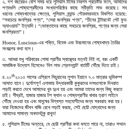
২. দশ বছরেরও বেশি সময় ধরে লুসিয়াস টিমের নিরলস প্রচেষ্টার ফলে, আমাদের
পণ্যগুলি পোষ্যপ্রেমীদের সংখ্যাগরিষ্ঠের কাছে স্বীকৃতি লাভ করেছে। সব
ধরনের পোষ্যখাদ্যের ক্ষেত্রে, লুসিয়াস ব্র্যান্ড গৌরবময়ভাবে বিকশিত হয়েছে:
“সবচেয়ে জনপ্রিয় পণ্য”, “সেরা জনপ্রিয় পণ্য”, “চীনের ইন্টারনেট পেট ফুড
অ্যাওয়ার্ড” ইত্যাদি। “ভোক্তাদের কাছে সবচেয়ে জনপ্রিয়, পণ্যের জন্য সেরা
জনপ্রিয়তা”।
Honor, Luscious-এর শক্তি, বিবেক এবং উচ্চমানের পোষ্যখাদ্য তৈরির
সংকল্পের কথা বলে।
৩. আমরা শুধু পরিবারের পোষা প্রাণীর স্বাস্থ্যের যত্নই নিই না, বরং একটি
সামাজিক উদ্যোগ হিসেবেও 'বিগ লাভ প্রেগন্যান্ট' বার্তাটি পৌঁছে দিতে চাই।
th
৪.২০
২০১৩ সালের এপ্রিলে সিচুয়ানের লুশান ইয়ানে ৭.০ মাত্রার ভূমিকম্প
আঘাত হানে। দুর্যোগপূর্ণ এলাকায় উদ্ধারকারী কুকুরদের দলগুলোকে দিনরাত
লড়াই করতে দেখে আমাদের খুব দুঃখ হয় এবং আমরা তাদের জন্য কিছু করতে
চাই। শীঘ্রই, হাজার হাজার টপ ক্যান ও পোষ্যপ্রাণীর খাবার ত্রাণ লাইনে
পৌঁছে দেওয়া হয় এবং মানুষের বিশ্বস্ত সহযোগীদের জন্য সরবরাহ করা হয়।
যারা নিজেদের জীবন বাজি রেখে লড়াই করছে, সেই ছোট্ট যোদ্ধাদের জন্য
আমাদের সামান্য অবদানটুকু রাখুন!
৫. লুসিয়াস টিমের অন্তরে, যে ছোট্ট প্রাণীরা কথা বলতে পারে না, তারাও সম্মান