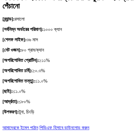
পেঁচানো
[ব্র্যান্ড]:
রসালো
[সর্বনিম্ন অর্ডারের পরিমাণ]:
১০০০ ক্যান
[শেলফ লাইফ]:
৩৬ মাস
[নেট ওজন]:
৮০ গ্রাম/ক্যান
[অপরিশোধিত প্রোটিন]:
≥১১%
[অপরিশোধিত চর্বি]:
≥০.৩%
[অপরিশোধিত তন্তু]:
≤১.০%
[ছাই]:
≤১.০%
[আর্দ্রতা]:
≤৮০%
[উপকরণ]:
টুনা, চিংড়ি
আমাদেরকে ইমেল পাঠান
পিডিএফ হিসাবে ডাউনলোড করুন