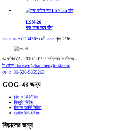
LSN-26
কড পাশা সঙ্গে হাঁস
<<
< আগের
1
2
3
4
5
6
পরবর্তী >
>>
পৃষ্ঠা 2/36
© কপিরাইট - 2010-2019 : সর্বস্বত্ব সংরক্ষিত৷
-
ই-মেইল:
doriswu@tianchengfood.com
ফোন:
+86-536-5855263
GOG-এর জন্য
বিফ জার্কি সিরিজ
বিস্কুট সিরিজ
চিকেন জার্কি সিরিজ
ডেন্টাল চিউ সিরিজ
বিড়ালের জন্য