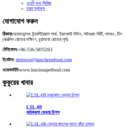
ওয়েট ফুড সিরিজ
তরল স্ন্যাকস
যোগাযোগ করুন
ঠিকানা:
অ্যাডভান্সড ইন্ডাস্ট্রিয়াল পার্ক, ইয়াংকাউ টাউন, শউগুয়াং সিটি, শানডং, চীন
(ঝংক্সিন রোডের দক্ষিণে, চুয়ানবো রোডের পূর্ব)
টেলিফোন:
+86-536-5855263
ইমেইল:
doriswu@tianchengfood.com
ওয়েবসাইট:
www.lusciouspetfood.com
কুকুরের খাবার
LSL-09
কাঠকয়লা ভেড়ার চিপস