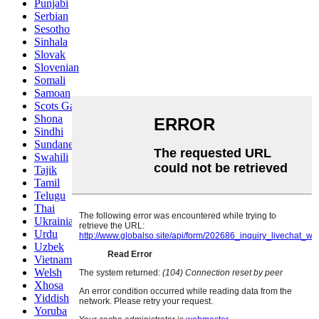
Punjabi
Serbian
Sesotho
Sinhala
Slovak
Slovenian
Somali
Samoan
Scots Gaelic
Shona
Sindhi
Sundanese
Swahili
Tajik
Tamil
Telugu
Thai
Ukrainian
Urdu
Uzbek
Vietnamese
Welsh
Xhosa
Yiddish
Yoruba